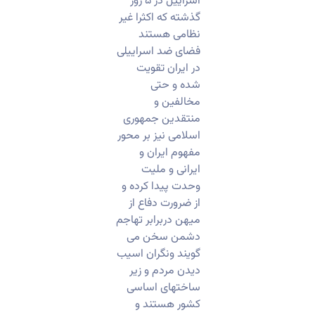
اسراییل در ۵ روز
گذشته که اکثرا غیر
نظامی هستند
فضای ضد اسراییلی
در ایران تقویت
شده و حتی
مخالفین و
منتقدین جمهوری
اسلامی نیز بر محور
مفهوم ایران و
ایرانی و ملیت
وحدت پیدا کرده و
از ضرورت دفاع از
میهن دربرابر تهاجم
دشمن سخن می
گویند ونگران اسیب
دیدن مردم و زیر
ساختهای اساسی
کشور هستند و