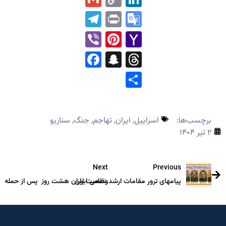
Link
Telegram
Print
Google
Translate
Pinterest
Viber
Yahoo
Mail
Facebook
Snapchat
Threads
Share
برچسب‌ها:
اسراییل
,
ایران
,
تهاجم
,
جنگ
,
سناریو
۲ تیر ۱۴۰۴
Next
Previous
پیامهای ترور مقامات ارشد نظامی ایران
وضعیت ایران هشت روز پس از حمله اسر