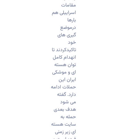
مقامات
اسراییلی هم
بارها
درموضع
گیری های
خود
تاکیدکردند تا
انهدام کامل
توان هسته
ای و موشکی
ایران این
حملات ادامه
دارد. گفته
می شود
هدف بعدی
حمله به
سایت هسته
ای زیر زمنی