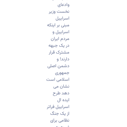
وادعای
نخست وزیر
اسراییل
مبنی بر اینکه
اسراییل و
مردم ایران
در یک جبهه
مشترک قرار
دارند! و
دشمن اصلی
جمهوری
اسلامی است
نشان می
دهد طرح
ایده ال
اسراییل فراتر
از یک جنگ
نظامی برای