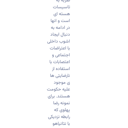
ضربه به
تاسیسات
هسته ای
است و انها
در ادامه به
دنبال ایجاد
اشوب داخلی
با اعتراضات
اجتماعی و
اعتصابات با
استفاده از
نارضایتی ها
ی موجود
علیه حکومت
هستند. برای
نمونه رضا
پهلوی که
رابطه نزدیکی
با نتانیاهو