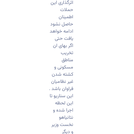
اثرگذاری این
حملات
اطمینان
حاصل نشود
ادامه خواهد
یافت حتی
اگر بهای ان
تخریب
مناطق
مسکونی و
کشته شدن
غیر نظامیان
فراوان باشد .
این سناریو تا
این لحظه
اجرا شده و
نتانیاهو
نخست وزیر
و دیگر