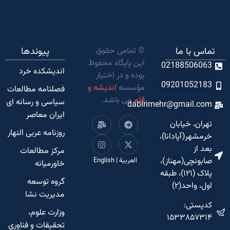
تماس با ما
© تمامی حقوق
پیوندها
این پایگاه محفوظ
02188506063
اندیشکده‌ خرد
بوده و در اختیار
09201052183
مؤسسه
اندیشه و
فصلنامه مطالعات
قلم
می باشد.
سیاسی و رسانه ای
dabirimehr@gmail.com
ایران معاصر
تهران، خیابان
روزنامه عربی النهار
خرمشهر(آپادانا)،
بعد از
مرکز مطالعات
صابونچی(مهناز)،
العربية
|
English
خاورمیانه
پلاک (۱۲۱)، طبقه
گروه توسعه
اول، واحد(۲)
مدیریت نشا
کدپستی:
وزارت علوم،
۱۵۳۳۸۵۷۳۱۴
تحقیقات و فناوری