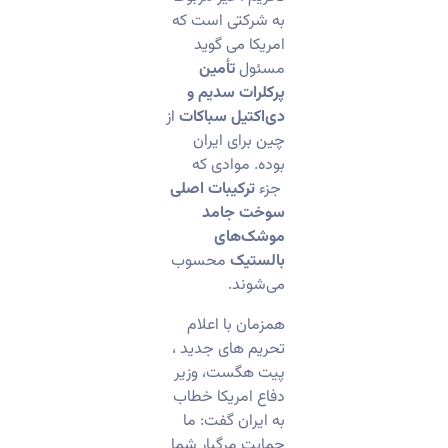
به شرکتی است که
امریکا می گوید
مسئول
تأمین
پرکلرات سدیم و
دی‌اکتیل سباکات
از
چین برای ایران
بوده. موادی که
جزء
ترکیبات اصلی
سوخت جامد
موشک‌های
بالستیک
محسوب
می‌شوند.
همزمان با اعلام
تحریم های جدید ،
پیت هگست، وزیر
دفاع امریکا خطاب
به ایران گفت: ما
حمایت مرگبار شما