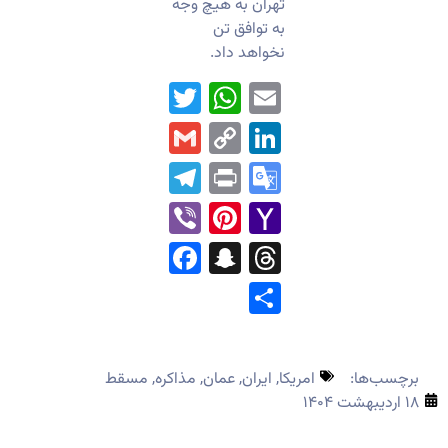
تهران به هیچ وجه
به توافق تن
نخواهد داد.
WhatsApp
Twitter
Email
Gmail
LinkedIn
Copy
Link
Telegram
Print
Google
Translate
Pinterest
Viber
Yahoo
Mail
Facebook
Snapchat
Threads
Share
برچسب‌ها:
امریکا
,
ایران
,
عمان
,
مذاکره
,
مسقط
۱۸ اردیبهشت ۱۴۰۴