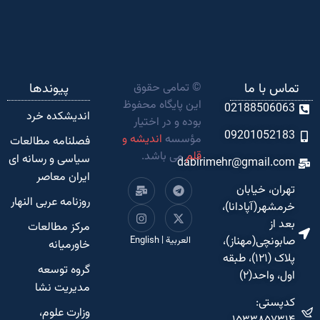
تماس با ما
© تمامی حقوق
پیوندها
این پایگاه محفوظ
02188506063
اندیشکده‌ خرد
بوده و در اختیار
09201052183
مؤسسه
اندیشه و
فصلنامه مطالعات
قلم
می باشد.
سیاسی و رسانه ای
dabirimehr@gmail.com
ایران معاصر
تهران، خیابان
روزنامه عربی النهار
خرمشهر(آپادانا)،
بعد از
مرکز مطالعات
صابونچی(مهناز)،
العربية
|
English
خاورمیانه
پلاک (۱۲۱)، طبقه
گروه توسعه
اول، واحد(۲)
مدیریت نشا
کدپستی:
وزارت علوم،