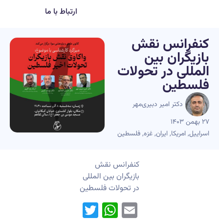
ارتباط با ما
کنفرانس نقش
بازیگران بین
المللی در تحولات
فلسطین
دکتر امیر دبیری‌مهر
۲۷ بهمن ۱۴۰۳
اسراییل
,
امریکا
,
ایران
,
غزه
,
فلسطین
کنفرانس نقش
بازیگران بین المللی
در تحولات فلسطین
WhatsApp
Twitter
Email