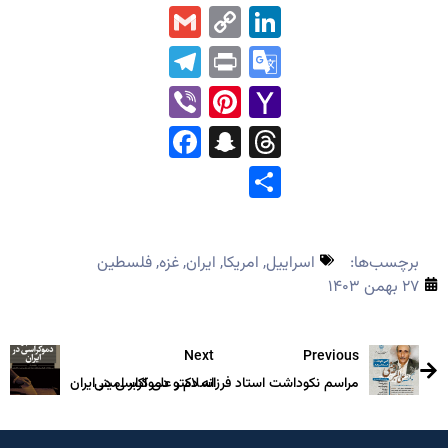
Gmail
LinkedIn
Copy
Link
Telegram
Print
Google
Translate
Pinterest
Viber
Yahoo
Mail
Facebook
Snapchat
Threads
Share
برچسب‌ها:
اسراییل
,
امریکا
,
ایران
,
غزه
,
فلسطین
۲۷ بهمن ۱۴۰۳
Next
Previous
مراسم نکوداشت استاد فرزانه دکتر علی اکبر امینی
اسلام و دموکراسی در ایران