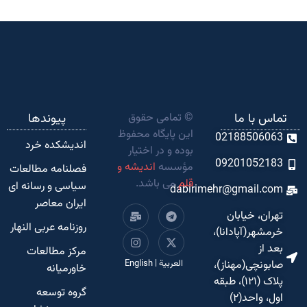
تماس با ما
© تمامی حقوق
پیوندها
این پایگاه محفوظ
02188506063
اندیشکده‌ خرد
بوده و در اختیار
09201052183
مؤسسه
اندیشه و
فصلنامه مطالعات
قلم
می باشد.
سیاسی و رسانه ای
dabirimehr@gmail.com
ایران معاصر
تهران، خیابان
روزنامه عربی النهار
خرمشهر(آپادانا)،
بعد از
مرکز مطالعات
صابونچی(مهناز)،
العربية
|
English
خاورمیانه
پلاک (۱۲۱)، طبقه
گروه توسعه
اول، واحد(۲)