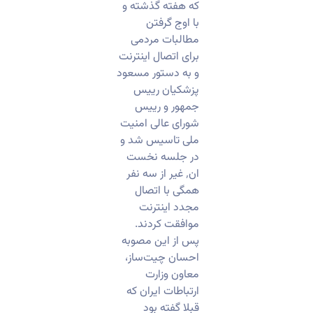
که هفته گذشته و
با اوج گرفتن
مطالبات مردمی
برای اتصال اینترنت
و به دستور مسعود
پزشکیان رییس
جمهور و رییس
شورای عالی امنیت
ملی تاسیس شد و
در جلسه نخست
ان٬ غیر از سه نفر
همگی با اتصال
مجدد اینترنت
موافقت کردند.
پس از این مصوبه
احسان چیت‌ساز،
معاون وزارت
ارتباطات ایران که
قبلا گفته بود