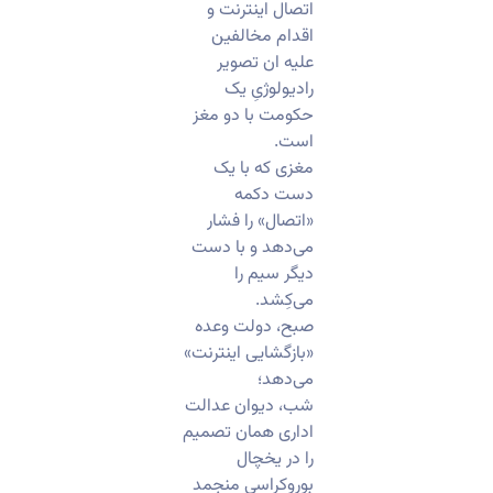
اتصال اینترنت و
اقدام مخالفین
علیه ان تصویر
رادیولوژیِ یک
حکومت با دو مغز
است.
مغزی که با یک
دست دکمه
«اتصال» را فشار
می‌دهد و با دست
دیگر سیم را
می‌کِشد.
صبح، دولت وعده
«بازگشایی اینترنت»
می‌دهد؛
شب، دیوان عدالت
اداری همان تصمیم
را در یخچال
بوروکراسی منجمد