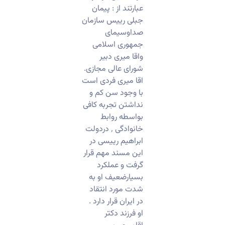
عبارتند از : پیمان
جبلی رییس سازمان
صداوسیمای
جمهوری اسلامی
واقا میری دبیر
شورای عالی مجازی.
اقا میری فردی است
با وجود سن کم و
نداشتن تجربه کافی
بواسطه روابط
خانوادگی ٬ دردولت
ابراهیم رییسی در
این مسند مهم قرار
گرفت و عملکرد
بسیارضعیف او به
شدت مورد انتقاد
در ایران قرار دارد .
او فرزند دکتر