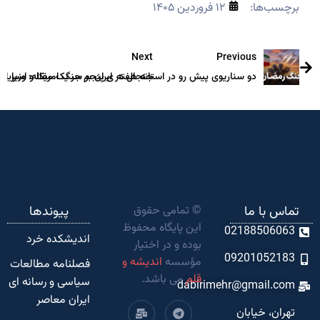
برچسب‌ها:
۱۲ فروردین ۱۴۰۵
Next
Previous
دو سناریوی پیش رو در استانه هفته ی پنجم جنگ امریکا و اسراییل ع
جنجال در ایران بر سر یک مقاله: وزیر ا
تماس با ما
© تمامی حقوق
پیوندها
این پایگاه محفوظ
02188506063
اندیشکده‌ خرد
بوده و در اختیار
09201052183
مؤسسه
اندیشه و
فصلنامه مطالعات
قلم
می باشد.
سیاسی و رسانه ای
dabirimehr@gmail.com
ایران معاصر
تهران، خیابان