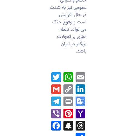
خشم و نگرانی
عمومی نیز به شدت
در حال افزایش
است و وقوع جنگ
می تواند نقطه
اغازی بر تحولات
بزرگتر در ایران
باشد.
WhatsApp
Twitter
Email
Gmail
LinkedIn
Copy
Link
Telegram
Print
Google
Translate
Pinterest
Viber
Yahoo
Mail
Facebook
Snapchat
Threads