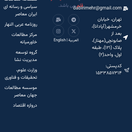
قلم
می باشد.
سیاسی و رسانه ای
dabirimehr@gmail.com
ایران معاصر
تهران، خیابان
روزنامه عربی النهار
خرمشهر(آپادانا)،
بعد از
مرکز مطالعات
صابونچی(مهناز)،
العربية
|
English
خاورمیانه
پلاک (۱۲۱)، طبقه
گروه توسعه
اول، واحد(۲)
مدیریت نشا
کدپستی:
وزارت علوم،
۱۵۳۳۸۵۷۳۱۴
تحقیقات و فناوری
موسسه مطالعات
جهان معاصر
دروازه اقتصاد