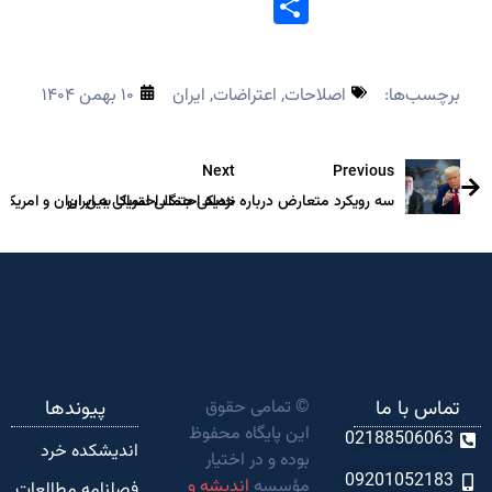
Share
برچسب‌ها:
اصلاحات
,
اعتراضات
,
ایران
۱۰ بهمن ۱۴۰۴
Next
Previous
سه رویکرد متعارض درباره حمله احتمالی امریکا به ایران
نزدیکی جنگ احتمالی بین ایران و امریکا 
تماس با ما
© تمامی حقوق
پیوندها
این پایگاه محفوظ
02188506063
اندیشکده‌ خرد
بوده و در اختیار
09201052183
مؤسسه
اندیشه و
فصلنامه مطالعات