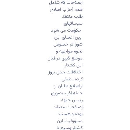
إصلاحات که شامل
همه أحزاب اصلاح
طلب منتقد
سیساتهای
حکومت می شود
بین اعضای این
شورا در خصوص
نحوه مواجهه و
موضع گیری در قبال
این کشتار ٬
اختلافات جدی بروز
کرده . طیفی
ازاصلاح طلبان از
جمله اذر منصوری
رییس جبهه
إصلاحات معتقد
بوده و هستند
مسوولیت این
کشتار وسیع با