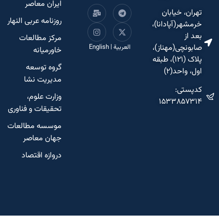
ایران معاصر
تهران، خیابان
روزنامه عربی النهار
خرمشهر(آپادانا)،
بعد از
مرکز مطالعات
صابونچی(مهناز)،
العربية
|
English
خاورمیانه
پلاک (۱۲۱)، طبقه
گروه توسعه
اول، واحد(۲)
مدیریت نشا
کدپستی:
وزارت علوم،
۱۵۳۳۸۵۷۳۱۴
تحقیقات و فناوری
موسسه مطالعات
جهان معاصر
دروازه اقتصاد