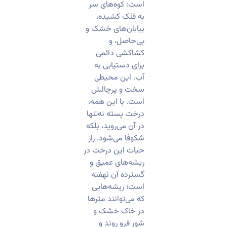
است: کوه‌های سر
به فلک کشیده،
بیابان‌های خشک و
بی‌حاصل، و
کشاکشی دائمی
برای دستیابی به
آب. این محیطی
سخت و پرچالش
است. با این همه،
درخت پسته نه‌تنها
در آن می‌روید، بلکه
شکوفا می‌شود. راز
حیات این درخت در
ریشه‌های عمیق و
گسترده آن نهفته
است؛ ریشه‌هایی
که می‌توانند مترها
در خاک خشک و
شور فرو روند و