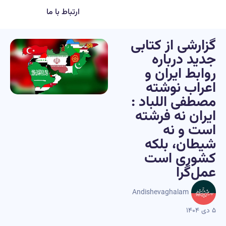
ارتباط با ما
گزارشی از کتابی
جدید درباره
روابط ایران و
اعراب نوشته
مصطفی اللباد :
ایران نه فرشته
است و نه
شیطان، بلکه
کشوری است
عمل‌گرا
Andishevaghalam
۵ دی ۱۴۰۴