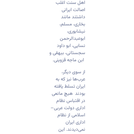
اهل سنت اغلب
اصالت ایرانی
داشتند مانند
بخاری، مسلم،
نیشابوری،
ابوعبدالرحمن
نسایی، ابو داود
سجستانی، بیهقی و
ابن ماجه قزوینی.
از سوی دیگر،
عرب‌ها نیز که به
ایران تسلط یافته
بودند هیچ مانعی
در اقتباس نظام
اداری دولت عربی–
اسلامی از نظام
اداری ایران
نمی‌دیدند. این