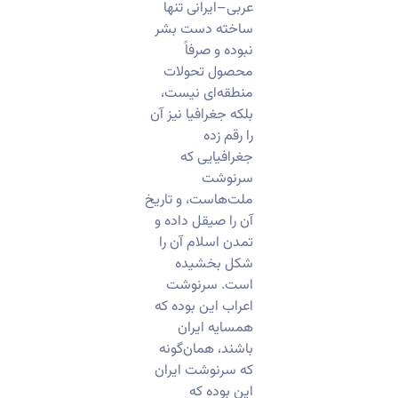
عربی–ایرانی تنها
ساخته دست بشر
نبوده و صرفاً
محصول تحولات
منطقه‌ای نیست،
بلکه جغرافیا نیز آن
را رقم زده
جغرافیایی که
سرنوشت
ملت‌هاست، و تاریخ
آن را صیقل داده و
تمدن اسلام آن را
شکل بخشیده
است. سرنوشت
اعراب این بوده که
همسایه ایران
باشند، همان‌گونه
که سرنوشت ایران
این بوده که