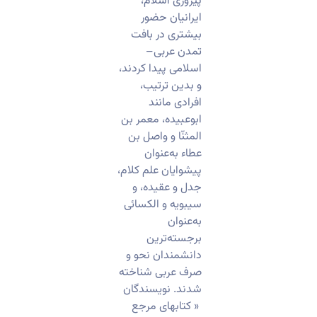
پیروزی اسلام،
ایرانیان حضور
بیشتری در بافت
تمدن عربی–
اسلامی پیدا کردند،
و بدین ترتیب،
افرادی مانند
ابوعبیده، معمر بن
المثنّا و واصل بن
عطاء به‌عنوان
پیشوایان علم کلام،
جدل و عقیده، و
سیبویه و الکسائی
به‌عنوان
برجسته‌ترین
دانشمندان نحو و
صرف عربی شناخته
شدند. نویسندگان
« کتابهای مرجع