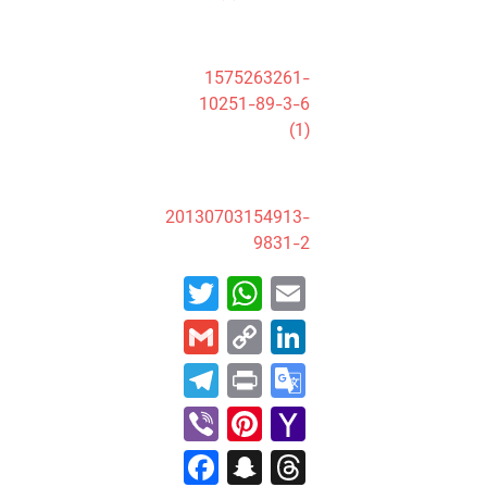
1575263261-
10251-89-3-6
(1)
20130703154913-
9831-2
WhatsApp
Twitter
Email
Gmail
LinkedIn
Copy
Link
Telegram
Print
Google
Translate
Pinterest
Viber
Yahoo
Mail
Facebook
Snapchat
Threads