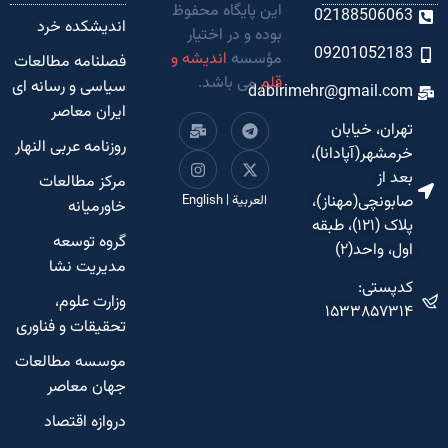
این پایگاه محفوظ
02188506063
اندیشکده‌ خرد
بوده و در اختیار
09201052183
مؤسسه
اندیشه و
فصلنامه مطالعات
قلم
می باشد.
سیاسی و رسانه ای
dabirimehr@gmail.com
ایران معاصر
تهران، خیابان
روزنامه عربی النهار
خرمشهر(آپادانا)،
بعد از
مرکز مطالعات
صابونچی(مهناز)،
العربية
|
English
خاورمیانه
پلاک (۱۲۱)، طبقه
گروه توسعه
اول، واحد(۲)
مدیریت نشا
کدپستی:
وزارت علوم،
۱۵۳۳۸۵۷۳۱۴
تحقیقات و فناوری
موسسه مطالعات
جهان معاصر
دروازه اقتصاد