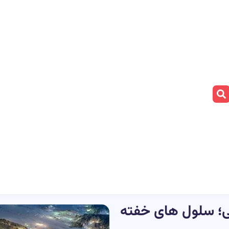
یتی؛ سلول های خفته