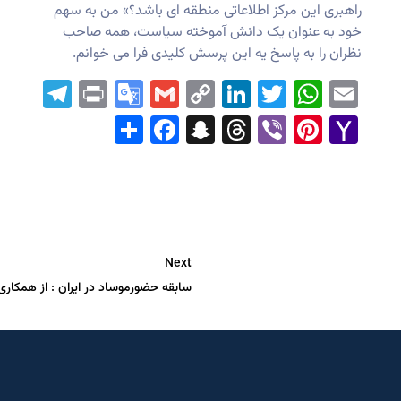
راهبری این مرکز اطلاعاتی منطقه ای باشد؟» من به سهم
خود به عنوان یک دانش آموخته سیاست، همه صاحب
نظران را به پاسخ یه این پرسش کلیدی فرا می خوانم.
ram
Print
Google
Gmail
LinkedIn
Copy
WhatsApp
Twitter
Email
Translate
Link
Facebook
Share
Snapchat
Threads
Pinterest
Viber
Yahoo
Mail
Next
سابقه حضورموساد در ایران : از همکاری د