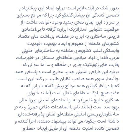
بدون شک در آینده لازم است درباره ابعاد این پیشنهاد و
تضمین کنندگی آن بیشتر گفتگو کرد چرا که موانع بسیاری
بر سر راه این ایفای نقش جدید وجود خواهد داشت: از
موقعیت «تنهایی استراتژیک ایران» گرفته تا بی‌اعتمادی
تاریخی ساختاری به ایران در منطقه، برداشت ‌های متضاد
کشورهای منطقه از مفهوم و ابعاد پیچیده «تهدید»،
وابستگی اغلب کشورهای منطقه به ساختارهای امنیتی
غربی، فقدان نهاد میانجی منطقه‌ای مستقل در خاورمیانه،
رقابت های ژئوپلتیک جاری در منطقه و … اما سوالی که
درباره این طراحی امنیتی جدید مطرح است و پاسخی همه
جانبه از سوی همه صاحب نظران طلب می کند این است
که با در نظر گرفتن همه موانع پیش گفته «ایرانی که نه
عضو هیچ بلوک منطقه‌ای فعال است (مانند شورای
همکاری خلیج فارس) و نه از اتحادهای امنیتی بین‌المللی
بهره‌ مند است (مانند ناتو یا معاهدات دفاعی عربی) و نه در
ساختارهای رسمی امنیتی منطقه‌ای نقش پذیرفته‌شده‌ای
داشته است چگونه می تواند پیشنهاد دهنده، اجرا کننده و
تضمین کننده امنیت منطقه ای از طریق ایجاد، حفظ و