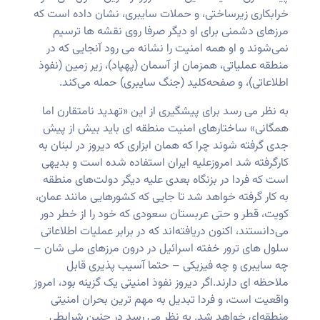
خرابکاری زیرساختی، و حملات سایبری، نشان داده است که
مرزهای دشمنی برای او دیگر صرفا روی نقشه‌ ها ترسیم
نمی‌شوند و او همه امنیت را نشانه می رود آنجایی که در
منطقه عملیاتی، همزمان از آسمان (پهپاد)، زیر زمین (نفوذ
اطلاعاتی)، و صفحه‌کلید (جنگ سایبری) حمله می‌کند.
به نظر می رسد برای پیشگیری از این «تهدید نامتقارن اما
همگانی» ساختارهای امنیت منطقه ای باید بیش از پیش
جدی گرفته شوند چرا که همان ابزاری که دیروز در لبنان به
کارگرفته شد امروزعلیه ایران استفاده شده است و بدیهی
است که فردا در بزنگاه بعدی علیه دیگر دولت‌های منطقه
به کار گرفته خواهد شد تا جایی که کشورهایی مانند عمان،
کویت، قطر و حتی عربستان سعودی که خود را از خطر دور
می‌دانستند، اکنون دریافته‌اند که در برابر عملیات اطلاعاتی
سلول های ترور خفته اسرائیل در درون مرزهای ملی شان –
چه سایبری و چه فیزیکی – حتما آسیب پذیری قابل
ملاحظه ای دارند.اگر دیروز نفوذ امنیتی یک گزینه بود، امروز
واقعیت است، و فردا تبدیل به مهم ترین بحران امنیتی
منطقه‌ای خواهد شد. به نظر می رسد در چنین شرایطی