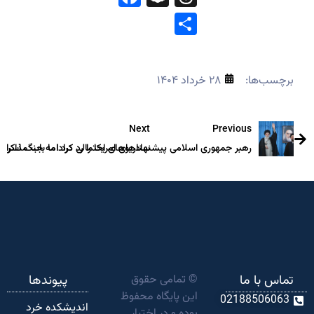
Share
برچسب‌ها:
۲۸ خرداد ۱۴۰۴
Next
Previous
رهبر جمهوری اسلامی پیشنهادهای امریکا را رد کرد اما باب مذاکرات
سناریوهای احتمالی درادامه جنگ اسراییل 
تماس با ما
© تمامی حقوق
پیوندها
این پایگاه محفوظ
02188506063
اندیشکده‌ خرد
بوده و در اختیار