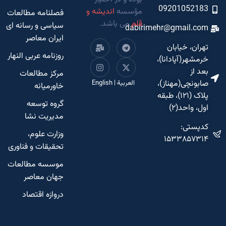
09201052183
مؤسسه
اندیشه و
فصلنامه مطالعات
قلم
می باشد.
سیاسی و رسانه ای
dabirimehr@gmail.com
ایران معاصر
تهران، خیابان
روزنامه عربی النهار
خرمشهر(آپادانا)،
بعد از
مرکز مطالعات
صابونچی(مهناز)،
العربية
|
English
خاورمیانه
پلاک (۱۲۱)، طبقه
گروه توسعه
اول، واحد(۲)
مدیریت نشا
کدپستی:
وزارت علوم،
۱۵۳۳۸۵۷۳۱۴
تحقیقات و فناوری
موسسه مطالعات
جهان معاصر
دروازه اقتصاد