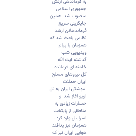
به فرماندهی ارتش
جمهوری اسلامی
منصوب شد. همین
جایگزینی سریع
فرماندهانن ارشد
نظامی باعث شد که
همزمان با پیام
ویدیویی شب
گذشته ایت الله
خامنه ای فرمانده
کل نیروهای مسلح
ایران حملات
موشکی ایران به تل
اویو اغاز شد و
خسارات زیادی به
مناطقی از پایتخت
اسراییل وارد کرد .
همزمان نیز پدافند
هوایی ایران نیز که