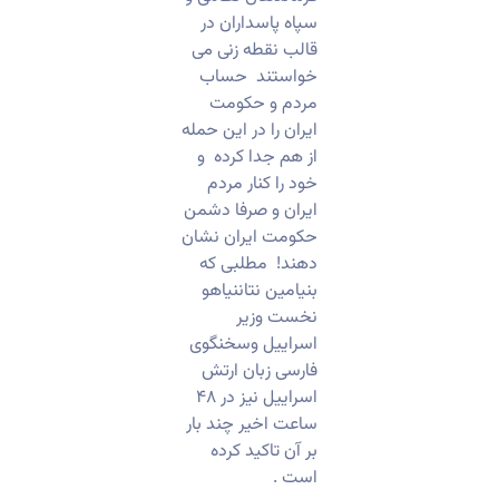
سپاه پاسداران در
قالب نقطه زنی می
خواستند حساب
مردم و حکومت
ایران را در این حمله
از هم جدا کرده و
خود را کنار مردم
ایران و صرفا دشمن
حکومت ایران نشان
دهند! مطلبی که
بنیامین نتاننیاهو
نخست وزیر
اسراییل وسخنگوی
فارسی زبان ارتش
اسراییل نیز در ۴۸
ساعت اخیر چند بار
بر آن تاکید کرده
است .