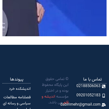
تماس با ما
© تمامی حقوق
پیوندها
این پایگاه محفوظ
02188506063
اندیشکده‌ خرد
بوده و در اختیار
09201052183
مؤسسه
اندیشه و
فصلنامه مطالعات
قلم
می باشد.
سیاسی و رسانه ای
dabirimehr@gmail.com