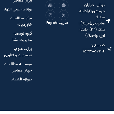
ایران معاصر
تهران، خیابان
روزنامه عربی النهار
خرمشهر(آپادانا)،
بعد از
مرکز مطالعات
صابونچی(مهناز)،
العربية
|
English
خاورمیانه
پلاک (۱۲۱)، طبقه
گروه توسعه
اول، واحد(۲)
مدیریت نشا
کدپستی:
وزارت علوم،
۱۵۳۳۸۵۷۳۱۴
تحقیقات و فناوری
موسسه مطالعات
جهان معاصر
دروازه اقتصاد