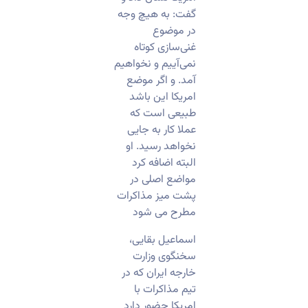
گفت: به هیچ وجه
در موضوع
غنی‌سازی کوتاه
نمی‌آییم و نخواهیم
آمد. و اگر موضع
امریکا این باشد
طبیعی است که
عملا کار به جایی
نخواهد رسید. او
البته اضافه کرد
مواضع اصلی در
پشت میز مذاکرات
مطرح می شود
اسماعیل بقایی،
سخنگوی وزارت
خارجه ایران که در
تیم مذاکرات با
امریکا حضور دارد