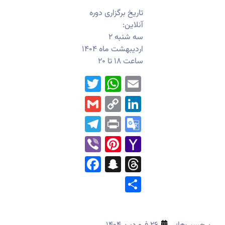
تاریخ برگزاری دوره
آنلاین:
سه شنبه ۲
اردیبهشت ماه ۱۴۰۴
ساعت ۱۸ تا ۲۰
WhatsApp
Twitter
Email
Gmail
LinkedIn
Copy
Link
Telegram
Print
Google
Translate
Pinterest
Viber
Yahoo
Mail
Facebook
Snapchat
Threads
Share