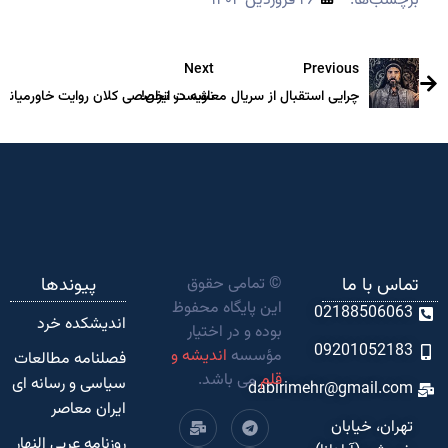
برچسب‌ها:
۲۶ فروردین ۱۴۰۴
Next
Previous
چرایی استقبال از سریال معاویه در ایران!
نشست تخصصی کلان روایت خاورمیانه
تماس با ما
© تمامی حقوق
پیوندها
این پایگاه محفوظ
02188506063
اندیشکده‌ خرد
بوده و در اختیار
09201052183
مؤسسه
اندیشه و
فصلنامه مطالعات
قلم
می باشد.
سیاسی و رسانه ای
dabirimehr@gmail.com
ایران معاصر
تهران، خیابان
روزنامه عربی النهار