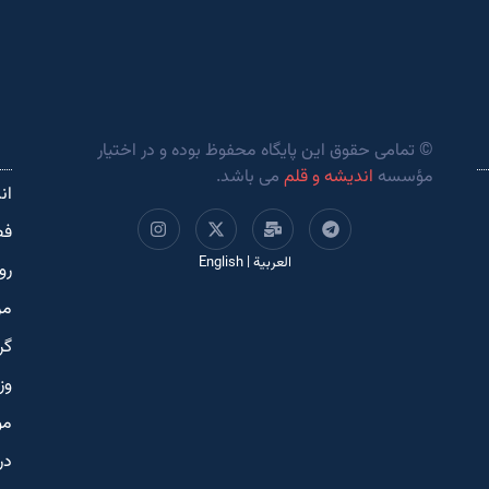
© تمامی حقوق این پایگاه محفوظ بوده و در اختیار
مؤسسه
اندیشه و قلم
می باشد.
ان
فص
العربية
|
English
رو
مر
گر
وز
مو
در