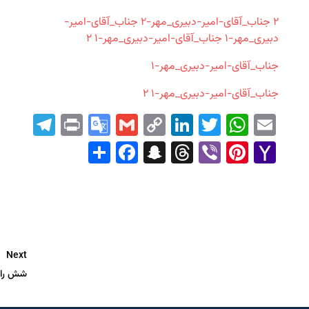
‎⁨جناب_آقای-امیر-دبیری_مهر-۲⁩ ۲
جناب_آقای-امیر-
دبیری_مهر-۱
جناب_آقای-امیر-دبیری_مهر-۱ ۲
جناب_آقای-امیر-دبیری_مهر-۱
جناب_آقای-امیر-دبیری_مهر-۱ ۲
ram
Print
Google
Gmail
LinkedIn
Copy
WhatsApp
Twitter
Email
Translate
Link
Facebook
Share
Snapchat
Threads
Pinterest
Viber
Yahoo
Mail
Next
شش راز مانایی نورو