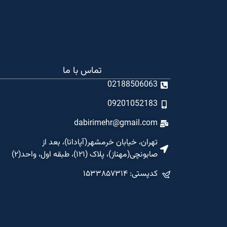
تماس با ما
02188506063
09201052183
dabirimehr@gmail.com
تهران، خیابان خرمشهر(آپادانا)، بعد از
صابونچی(مهناز)، پلاک (۱۲۱)، طبقه اول، واحد(۲)
کدپستی: ۱۵۳۳۸۵۷۳۱۴