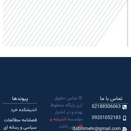
تماس با ما
© تمامی حقوق
پیوندها
این پایگاه محفوظ
02188506063
اندیشکده‌ خرد
بوده و در اختیار
09201052183
مؤسسه
اندیشه و
فصلنامه مطالعات
قلم
می باشد.
سیاسی و رسانه ای
dabirimehr@gmail.com