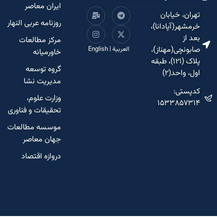
ایران معاصر
تهران، خیابان
روزنامه عربی النهار
خرمشهر(آپادانا)،
بعد از
مرکز مطالعات
صابونچی(مهناز)،
العربية
|
English
خاورمیانه
پلاک (۱۲۱)، طبقه
گروه توسعه
اول، واحد(۲)
مدیریت نشا
کدپستی:
وزارت علوم،
۱۵۳۳۸۵۷۳۱۴
تحقیقات و فناوری
موسسه مطالعات
جهان معاصر
دروازه اقتصاد