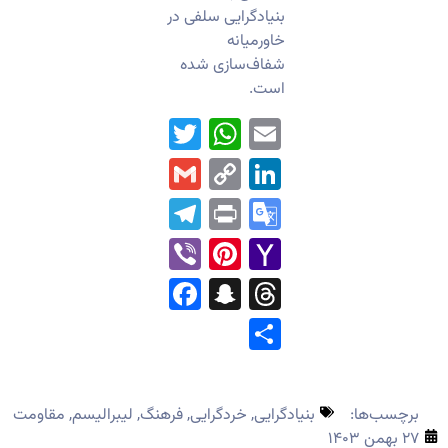
بنیادگرایی سلفی در
خاورمیانه
شفاف‌سازی شده
است.
WhatsApp
Twitter
Email
Gmail
LinkedIn
Copy
Link
Telegram
Print
Google
Translate
Pinterest
Viber
Yahoo
Mail
Facebook
Snapchat
Threads
Share
برچسب‌ها:
بنیادگرایی
,
خردگرایی
,
فرهنگ
,
لیبرالیسم
,
مقاومت
۲۷ بهمن ۱۴۰۳