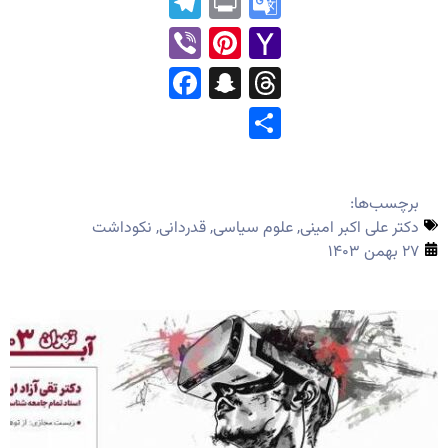
Telegram
Print
Google
Translate
Pinterest
Viber
Yahoo
Mail
Facebook
Snapchat
Threads
Share
برچسب‌ها:
دکتر علی اکبر امینی
,
علوم سیاسی
,
قدردانی
,
نکوداشت
۲۷ بهمن ۱۴۰۳