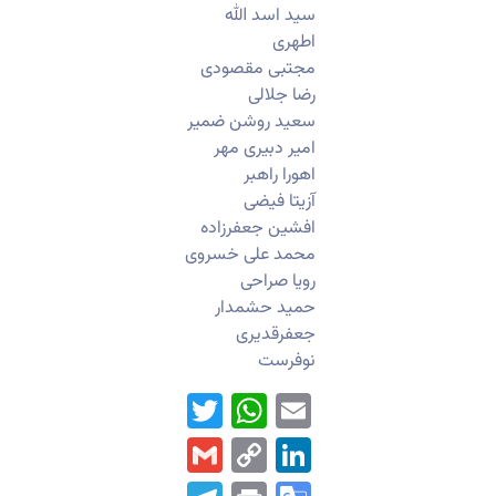
سید اسد الله
اطهری
مجتبی مقصودی
رضا جلالی
سعید روشن ضمیر
امیر دبیری مهر‌
اهورا راهبر
آزیتا فیضی
افشین جعفرزاده
محمد علی خسروی
رویا صراحی
حمید حشمدار
جعفرقدیری
نوفرست
WhatsApp
Twitter
Email
Gmail
LinkedIn
Copy
Link