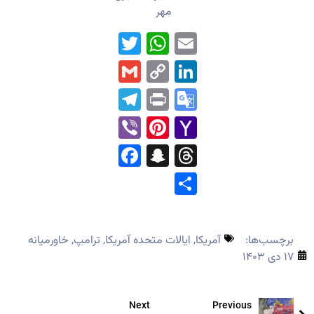
مهر
WhatsApp
Twitter
Email
Gmail
LinkedIn
Copy
Link
Telegram
Print
Google
Translate
Pinterest
Viber
Yahoo
Mail
Facebook
Snapchat
Threads
Share
برچسب‌ها:
آمریکا
,
ایالات متحده آمریکا
,
ترامپ
,
خاورمیانه
۱۷ دی ۱۴۰۳
Next
Previous