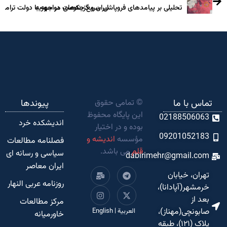
تحلیلی بر پیامدهای فروپاشی سریع حکومت در سوریه
ایران و گزینه‌های مواجهه با دولت ترامپ
تماس با ما
© تمامی حقوق
پیوندها
این پایگاه محفوظ
02188506063
اندیشکده‌ خرد
بوده و در اختیار
09201052183
مؤسسه
اندیشه و
فصلنامه مطالعات
قلم
می باشد.
سیاسی و رسانه ای
dabirimehr@gmail.com
ایران معاصر
تهران، خیابان
روزنامه عربی النهار
خرمشهر(آپادانا)،
بعد از
مرکز مطالعات
صابونچی(مهناز)،
العربية
|
English
خاورمیانه
پلاک (۱۲۱)، طبقه