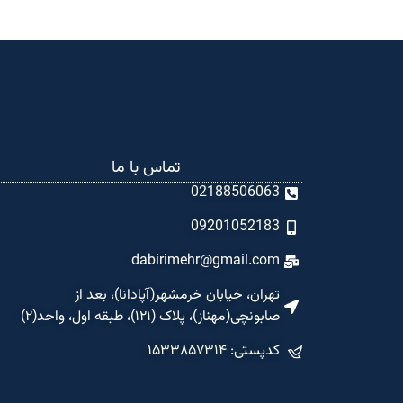
تماس با ما
02188506063
09201052183
dabirimehr@gmail.com
تهران، خیابان خرمشهر(آپادانا)، بعد از
صابونچی(مهناز)، پلاک (۱۲۱)، طبقه اول، واحد(۲)
کدپستی: ۱۵۳۳۸۵۷۳۱۴