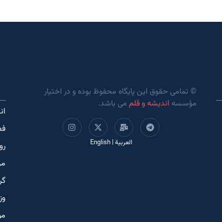
© تمامی حقوق این پایگاه محفوظ بوده و در اختیار
مؤسسه
اندیشه و قلم
می باشد.
ان
فص
العربية
|
English
رو
مر
گر
وز
مو