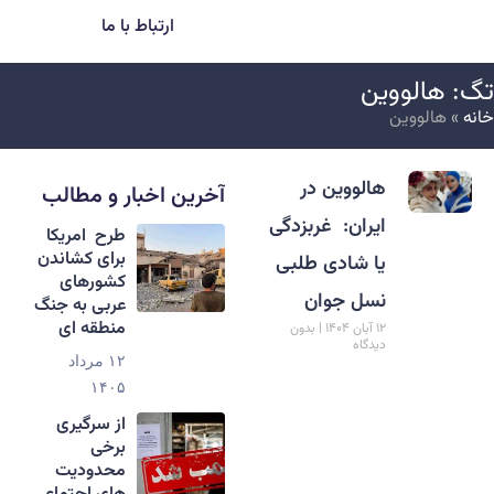
ارتباط با ما
گ: هالووین
انه
»
هالووین
هالووین در
آخرین اخبار و مطالب
ایران: غربزدگی
طرح امریکا
برای کشاندن
یا شادی طلبی
کشورهای
نسل جوان
عربی به جنگ
منطقه ای
۱۲ آبان ۱۴۰۴
بدون
دیدگاه
۱۲ مرداد
۱۴۰۵
از سرگیری
برخی
محدودیت