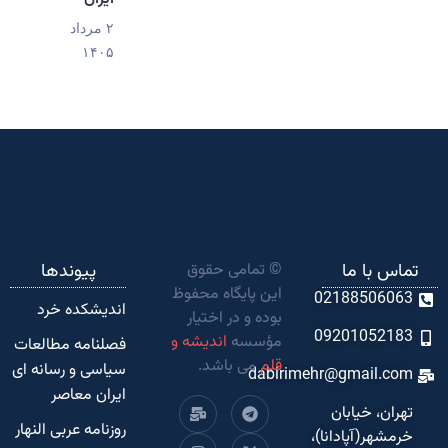
۲ مرداد
۱۴۰۵
تماس با ما
© تمامی حقوق
پیوندها
این پایگاه محفوظ
02188506063
اندیشکده‌ خرد
بوده و در اختیار
09201052183
مؤسسه
اندیشه و
فصلنامه مطالعات
قلم
می باشد.
سیاسی و رسانه ای
dabirimehr@gmail.com
ایران معاصر
تهران، خیابان
روزنامه عربی النهار
خرمشهر(آپادانا)،