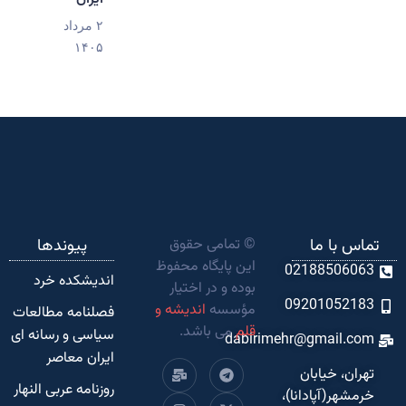
۲ مرداد
۱۴۰۵
تماس با ما
© تمامی حقوق
پیوندها
این پایگاه محفوظ
02188506063
اندیشکده‌ خرد
بوده و در اختیار
09201052183
مؤسسه
اندیشه و
فصلنامه مطالعات
قلم
می باشد.
سیاسی و رسانه ای
dabirimehr@gmail.com
ایران معاصر
تهران، خیابان
روزنامه عربی النهار
خرمشهر(آپادانا)،