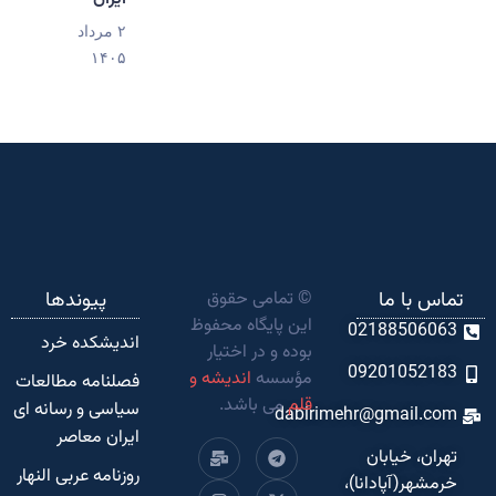
۲ مرداد
۱۴۰۵
تماس با ما
© تمامی حقوق
پیوندها
این پایگاه محفوظ
02188506063
اندیشکده‌ خرد
بوده و در اختیار
09201052183
مؤسسه
اندیشه و
فصلنامه مطالعات
قلم
می باشد.
سیاسی و رسانه ای
dabirimehr@gmail.com
ایران معاصر
تهران، خیابان
روزنامه عربی النهار
خرمشهر(آپادانا)،