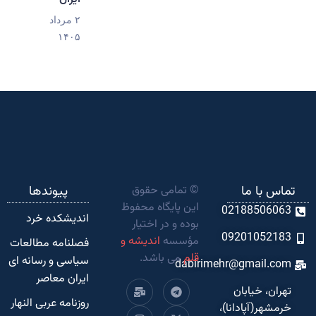
۲ مرداد
۱۴۰۵
تماس با ما
© تمامی حقوق
پیوندها
این پایگاه محفوظ
02188506063
اندیشکده‌ خرد
بوده و در اختیار
09201052183
مؤسسه
اندیشه و
فصلنامه مطالعات
قلم
می باشد.
سیاسی و رسانه ای
dabirimehr@gmail.com
ایران معاصر
تهران، خیابان
روزنامه عربی النهار
خرمشهر(آپادانا)،