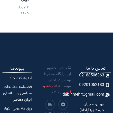
۲ مرداد
۱۴۰۵
تماس با ما
© تمامی حقوق
پیوندها
این پایگاه محفوظ
02188506063
اندیشکده‌ خرد
بوده و در اختیار
09201052183
مؤسسه
اندیشه و
فصلنامه مطالعات
قلم
می باشد.
سیاسی و رسانه ای
dabirimehr@gmail.com
ایران معاصر
تهران، خیابان
روزنامه عربی النهار
خرمشهر(آپادانا)،