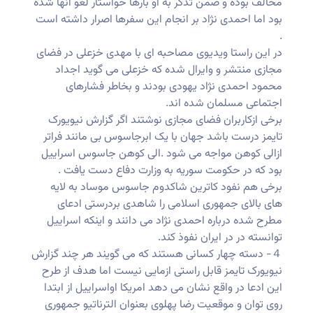
مخالف بوده و ضمن تذکر به او بارها خواستار لغو انها شده
بود اما احمدی نژاد بر انجام این سفرها اصرار داشته است
.
در این راستا ویدیوی مصاحبه ای با مهدی خزعلی در فضای
مجازی منتشر و وایرال شده که خزعلی می گوید اجداد
محمود احمدی نژاد یهودی بودند و بخاطر فشارهای
اجتماعی مسلمان شده اند.
برخی ازکاربران فضای مجازی نوشتند اگر گزارش نیویورک
تایمز درست باشد جهان با یک ابرجاسوس بی مانند فراتر
ازالی کوهن مواجه می شود .الی کوهن جاسوس اسراییل
بود که در حکومت سوریه به وزارت دفاع دست یافت .
برخی هم نفود کاترین شاکدوم جاسوس موساد به لایه
های بالای جمهوری اسلامی را شاهدی بردرستی ادعای
مطرح شده درباره احمدی نژاد می دانند و اینکه اسراییل
توانسته در در ایران نفوذ کند.
４- دسته چهار کسانی هستند که می گویند هر چند گزارش
نیویورک تایمز قابل راستی ازمایی نیست اما هدف از طرح
این ادعا در واقع نشان می دهد امریکا اواسراییل از ابتدا
روی توان و موقعیت رضا پهلوی بعنوان الترناتیو جمهوری