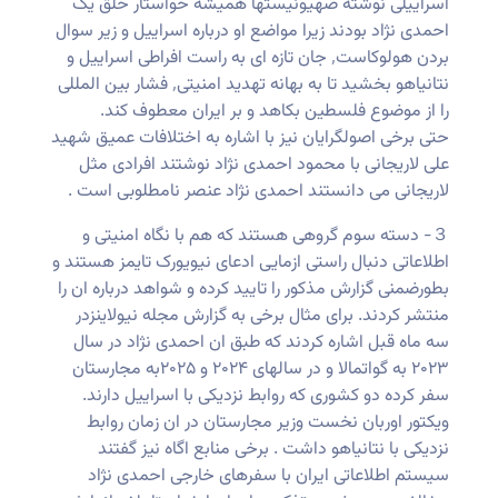
اسراییلی نوشته صهیونیستها همیشه خواستار خلق یک
احمدی نژاد بودند زیرا مواضع او درباره اسراییل و زیر سوال
بردن هولوکاست٬ جان تازه ای به راست افراطی اسراییل و
نتانیاهو بخشید تا به بهانه تهدید امنیتی٬ فشار بین المللی
را از موضوع فلسطین بکاهد و بر ایران معطوف کند.
حتی برخی اصولگرایان نیز با اشاره به اختلافات عمیق شهید
علی لاریجانی با محمود احمدی نژاد نوشتند افرادی مثل
لاریجانی می دانستند احمدی نژاد عنصر نامطلوبی است .
３- دسته سوم گروهی هستند که هم با نگاه امنیتی و
اطلاعاتی دنبال راستی ازمایی ادعای نیویورک تایمز هستند و
بطورضمنی گزارش مذکور را تایید کرده و شواهد درباره ان را
منتشر کردند. برای مثال برخی به گزارش مجله نیولاینزدر
سه ماه قبل اشاره کردند که طبق ان احمدی نژاد در سال
۲۰۲۳ به گواتمالا و در سالهای ۲۰۲۴ و ۲۰۲۵به مجارستان
سفر کرده دو کشوری که روابط نزدیکی با اسراییل دارند.
ویکتور اوربان نخست وزیر مجارستان در ان زمان روابط
نزدیکی با نتانیاهو داشت . برخی منابع اگاه نیز گفتند
سیستم اطلاعاتی ایران با سفرهای خارجی احمدی نژاد