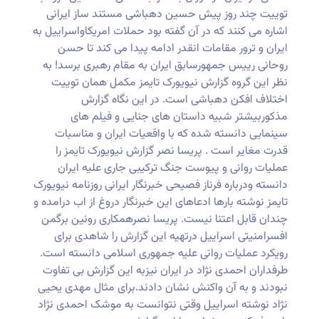
توییت چند روز پیش حسین دهباشی مستند ساز ایرانی
اشاره می کنند که در آن گفته بود حملات امریکاواسراییل به
ایران و ترور مقامات انقدر ادامه پیدا می کند تا حسن
روحانی رییس جمهورسابق ایران به مقام رهبری برسد! به
نظر این گروه گزارش نیویورک تایمز مکمل همان توییت
اختلاف افکن دهباشی است. در این نگاه گزارش
مذکوربیشتر شبیه داستان های جنایی و فیلم های
سینمایی دانسته شده که با واقعیات ایران و مناسبات
قدرت مغایر است . پریسا نصر گزارش نیویورک تایمز را
عملیات روانی و پیوست جنگ ترکیبی جاری علیه ایران
دانسته ودرباره فرناز فصیحی خبرنگار ایرانی روزنامه نیویورک
تایمز نوشته بارها ادعاهای این خبرنگار دروغ از اب درامده و
چندان قابل اعتنا نیست. پریسا نصرهمکاری رونین برگمن
افسرامنیتی اسراییل درتهیه این گزارش را شاهدی برای
رویکرد عملیات روانی علیه جمهوری اسلامی دانسته است.
طرفداران احمدی نژاد در ایران نیزبه این گزارش بی تفاوت
نبودند و به آن واکنش نشان دادند.برای مثال مهدی یحیی
نژاد نوشته اسراییل وقتی نتوانست به موشک احمدی نژاد