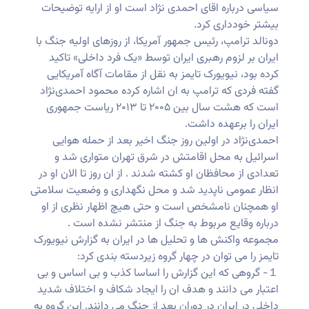
سیاسی درباره اقای احمدی نژاد است او از ارایه توضیحات
بیشتر خودداری کرد.
دونالد ترامپ، رئیس جمهور آمریکا، از روزهای اولیه جنگ با
ایران بر لزوم رهبری ایران توسط «یک فرد داخلی» تاکید
کرده بود، نیویورک تایمز به نقل از مقامات آگاه آمریکایی
گفته فردی که ترامپ به ان اشاره کرده محمود احمدی‌نژاد
است که هشت سال بین ۲۰۰۵ تا ۲۰۱۳ ریاست جمهوری
ایران را برعهده داشت.
احمدی‌نژاد در اولین روز جنگ اخیر بعد از حمله هوایی
اسرائیل به محل اقامتش در شرق تهران متواری شد و
تعدادی از محافظان او کشته شدند . از ان روز تا الان او در
انظار عمومی ناپدید شد و محل نگهداری و وضعیت سلامتی
او همچنان نامشخص است و حتی هیچ اظهار نظری از او
درباره وقایع مربوط به جنگ از منتشر نشده است .
مجموعه واکنش ها و تحلیل ها در ایران به گزارش نیویورک
تایمز را می توان در چهار گروه زیردسته بندی کرد:
１- گروهی که این گزارش را اساسا کذب و بی اساس و بی
اعتبار می دانند و هدف ان را ایجاد شکاف و اختلاف شدید
داخلی در ایران در دوران بعد از جنگ می دانند. این گروه به