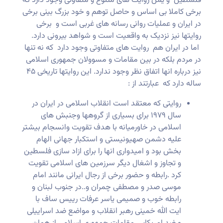
فلسطین و یمن روایت های متنوع و متفاوتی وجود دارد که
برخی کاملا بی اساس و حاصل توهم و خود بزرگ بینی برخی
در ایران و عملیات روانی رسانه های غربی است و برخی
روایتها نیز نزدیک به واقعیت است و شواهد بیرونی دارد.
اما در ایران هم روایت های متفاوتی وجود دارد که نه تنها
در مردم بلکه در بین مقامات و مسوولان جمهوری اسلامی
نیز درباره انها اتفاق نظر وجود ندارد. این روایتها تاریخی ۴۵
ساله دارد که عبارتند از :
روایتی که معتقد است انقلاب اسلامی در ایران در
سال ۱۹۷۹ برای بسیاری از گروهها وجنبش های
اسلامی در خاورمیانه با هدف تقویت وانسجام بیشتر
علیه دشمن صهیونیستی و استکبار جهانی الهام
بخش بود و امیدواری انها را برای ازاد سازی فلسطین
و تجاوز و اشغال دیگر سرزمین های اسلامی تقویت
کرد .رابطه و حضور برخی از رجال ایرانی مانند امام
موسی صدر و مصطفی چمران و..در جنوب لبنان و
رابطه خوب و صمیمی یاسر عرفات رییس ساف با
ایت الله خمینی رهبر انقلاب و مواضع ضد اسراییلی