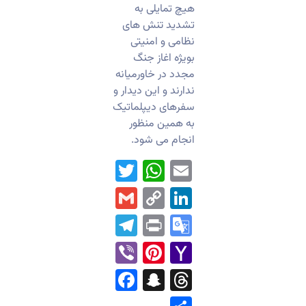
هیچ تمایلی به
تشدید تنش های
نظامی و امنیتی
بویژه اغاز جنگ
مجدد در خاورمیانه
ندارند و این دیدار و
سفرهای دیپلماتیک
به همین منظور
انجام می شود.
WhatsApp
Twitter
Email
Gmail
LinkedIn
Copy
Link
Telegram
Print
Google
Translate
Pinterest
Viber
Yahoo
Mail
Facebook
Snapchat
Threads