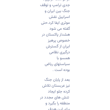
جدی ترامپ و توقف
جنگ بین ایران و
اسراییل نقش
موثری ایفا کرد.حتی
گفته می شود
هشدار پاکستان در
خصوص پرهیز
ایران از گسترش
درگیری نظامی
همسو با
سیاستهای ریاض
بوده است .
بعد از پایان جنگ
نیز عربستان تلاش
کرده جلو ایجاد
تنش های مجدد در
منطقه را بگیرد و
برای این هدف