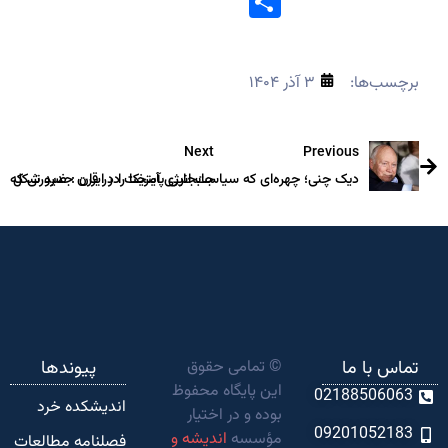
Share
برچسب‌ها:
۳ آذر ۱۴۰۴
Next
Previous
دیک چنی؛ چهره‌ای که سیاست انرژی آمریکا را در قرن جدید شکل داد
جابجایی پایتخت در ایران : ضرورتی که دو
تماس با ما
© تمامی حقوق
پیوندها
این پایگاه محفوظ
02188506063
اندیشکده‌ خرد
بوده و در اختیار
09201052183
مؤسسه
اندیشه و
فصلنامه مطالعات