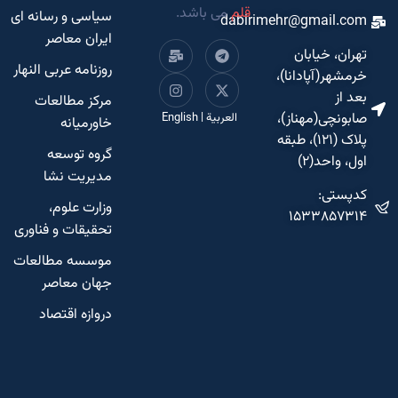
قلم
می باشد.
سیاسی و رسانه ای
dabirimehr@gmail.com
ایران معاصر
تهران، خیابان
روزنامه عربی النهار
خرمشهر(آپادانا)،
بعد از
مرکز مطالعات
صابونچی(مهناز)،
العربية
|
English
خاورمیانه
پلاک (۱۲۱)، طبقه
گروه توسعه
اول، واحد(۲)
مدیریت نشا
کدپستی:
وزارت علوم،
۱۵۳۳۸۵۷۳۱۴
تحقیقات و فناوری
موسسه مطالعات
جهان معاصر
دروازه اقتصاد