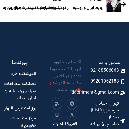
Next
Previous
تشدید منازعات سیاسی درایران درباره رو
روابط ایران و روسیه : از تهدید یکجانبه در گذشته تا همکاری متقابل
تماس با ما
© تمامی حقوق
پیوندها
این پایگاه محفوظ
02188506063
اندیشکده‌ خرد
بوده و در اختیار
09201052183
مؤسسه
اندیشه و
فصلنامه مطالعات
قلم
می باشد.
سیاسی و رسانه ای
dabirimehr@gmail.com
ایران معاصر
تهران، خیابان
روزنامه عربی النهار
خرمشهر(آپادانا)،
بعد از
مرکز مطالعات
صابونچی(مهناز)،
العربية
|
English
خاورمیانه