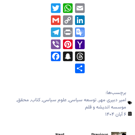
WhatsApp
Twitter
Email
Gmail
LinkedIn
Copy
Link
Telegram
Print
Google
Translate
Pinterest
Viber
Yahoo
Mail
Facebook
Snapchat
Threads
Share
برچسب‌ها:
امیر دبیری مهر
,
توسعه سیاسی
,
علوم سیاسی
,
کتاب
,
محقق
,
موسسه اندیشه و قلم
۶ آبان ۱۴۰۴