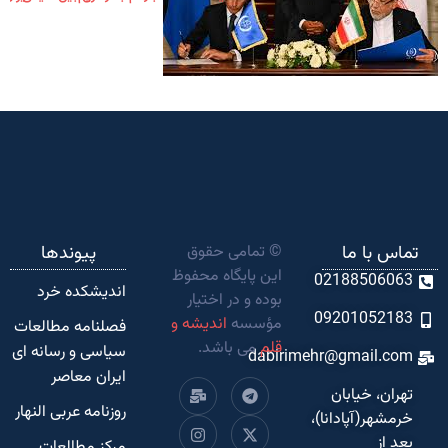
تماس با ما
© تمامی حقوق
پیوندها
این پایگاه محفوظ
02188506063
اندیشکده‌ خرد
بوده و در اختیار
09201052183
مؤسسه
اندیشه و
فصلنامه مطالعات
قلم
می باشد.
سیاسی و رسانه ای
dabirimehr@gmail.com
ایران معاصر
تهران، خیابان
روزنامه عربی النهار
خرمشهر(آپادانا)،
بعد از
مرکز مطالعات