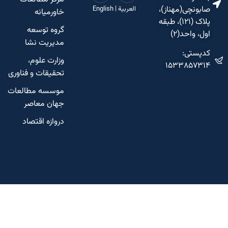
صابونچی(مهناز)،
العربية
|
English
خاورمیانه
پلاک (۱۲۱)، طبقه
گروه توسعه
اول، واحد(۲)
مدیریت نشا
کدپستی:
وزارت علوم،
۱۵۳۳۸۵۷۳۱۴
تحقیقات و فناوری
موسسه مطالعات
جهان معاصر
دروازه اقتصاد