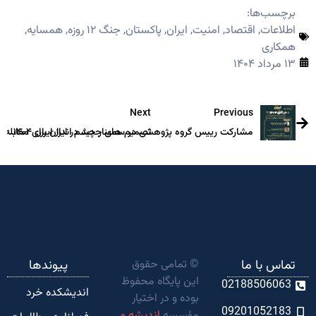
برچسب‌ها:
اطلاعات
,
اقتصاد
,
امنیت
,
ایران
,
پاکستان
,
جنگ ۱۲ روزه
,
همسایه
,
همکاری
۱۳ مرداد ۱۴۰۴
Next
Previous
مشارکت رییس گروه پژوهشی در سمینار چشم انداز ایران ۱۴۰۴
تصمیم های جدید در ایران برای مقابله با
تماس با ما
© تمامی حقوق
پیوندها
این پایگاه محفوظ
02188506063
اندیشکده‌ خرد
بوده و در اختیار
09201052183
مؤسسه
اندیشه و