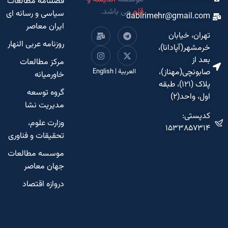
فصلنامه مطالعات
قلم
می باشد.
سیاسی و رسانه ای
dabirimehr@gmail.com
ایران معاصر
تهران، خیابان
روزنامه عربی النهار
خرمشهر(آپادانا)،
بعد از
مرکز مطالعات
صابونچی(مهناز)،
العربية
|
English
خاورمیانه
پلاک (۱۲۱)، طبقه
گروه توسعه
اول، واحد(۲)
مدیریت نشا
کدپستی:
وزارت علوم،
۱۵۳۳۸۵۷۳۱۴
تحقیقات و فناوری
موسسه مطالعات
جهان معاصر
دروازه اقتصاد