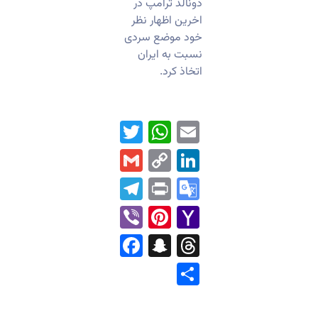
دونالد ترامپ در
اخرین اظهار نظر
خود موضع سردی
نسبت به ایران
اتخاذ کرد.
WhatsApp
Twitter
Email
Gmail
LinkedIn
Copy
Link
Telegram
Print
Google
Translate
Pinterest
Viber
Yahoo
Mail
Facebook
Snapchat
Threads
Share