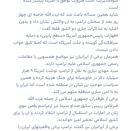
سوءمدیریت است ضرورت توافق با آمریکا بیشتر شده
است .
شاید همین مساله باعث شد که ایت الله خامنه ای چهار
روز بعد از سخنان ترامپ به ان واکنش نشان داد و بدون
اشاره به مذاکرات جاری دو کشور فقط گفت :
اظهارات رئیس‌جمهوری آمریکا «سطح پایین» و «مایه
سرافکندگی گوینده و ملت آمریکا» است که اصلا لایق جواب
دادن نیست.
همزمان برخی از ایرانیان نیز مواضع همسویی با مقامات
رسمی جمهوری اسلامی علیه ترامپ دارند.
سید مهدی نیازی به نقل از ترامپ نوشت امریکا ۹ هزار
میلیارد دلار در خاورمیانه برای جنگ هزینه کرده و همین
سیاست موجب بی ثباتی در منطقه شده است اما ایران را
به نا امن سازی منطقه متهم می کند.
برخی از طرفدران جمهوری اسلامی از جمله عزت الله
ضرغامی رییس سابق صداو سیما نیز ازمراسم رقص موی
زنان در امارات در استقبال از ترامپ انتقاد کردند و ان را برای
کشور اسلامی تحقیر امیز خواندند.
برخی از ایرانیان نیز گفتند ترامپ برخی واقعیتهای ایران را