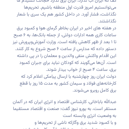
گف که ایران آب ندارد، ایران برق ندارد خجالت کشیدم ما
می‌توانستیم امروز قدرت اول منطقه باشیم. تحریم‌ها
نگذاشت، فشار آورد. در داخل کشور هم یک سری با شعار
نگذاشتند.
در هفته های اخیر در ایران بخاطر گرمای هوا و کمبود برق
ساعات کاری همه ادارات دولتی، از جمله بانک‌ها، به ۶ صبح
تا ۱ بعد از ظهر کاهش یافته است. وزارت آموزش‌وپرورش نیز
دستور داده که مدارس از ساعت ۶ صبح شروع به کار کنند.
این اقدام واکنش منفی والدین و معلمان را در پی داشته
است. آن‌ها می‌گویند که کودکان نباید برای جبران کمبود
برق، ساعت ۴ صبح از خواب بیدار شوند.
دولت ایران روز چهارشنبه با ارسال پیامکی اعلام کرد که
کارخانه‌های فولاد و سیمان کشور به مدت ۱۵ روز با قطع
برق کامل روبرو می‌شوند.
عبدالله باباخانی، کارشناس اقتصاد و انرژی ایران که در آلمان
مستقر است، به یورو نیوز گفت: صنعت و اقتصاد مستقیما
به وضعیت انرژی وابسته است
و با کمبود شدید برق وگازکه ناشی از تحریم‌ها و