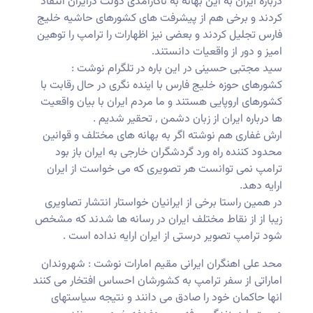
درباره ایران به این بهانه به ناکارامدی دولت درایران انتقاد
کردند و برخی هم از پیشرفت های کشورهای حاشیه خلیج
فارس تجلیل کردند و بعضی نیز اظهارات را ترامپ را توهین
امیز و دور از واقعیات دانستند.
سید مجتبی حسینی در این باره در تلگرام نوشت :
کشورهای حوزه خلیج فارس با اینده نگری در حال رقابت با
کشورهای اروپایی هستند و ما مردم ایران با بیان واقعیت
ها درباره ایران از زبان دشمن ٬ تحقیر شدیم .
ارش غفاری هم نوشته اگر به بهانه های مختلف و قوانین
محدود کننده راه ورد گردشگران خارجی به ایران باز بود
ترامپ نمی توانست هر تصویری که می خواست از ایران
ارایه دهد.
در همین راستا برخی از ایرانیان خواستار انتشار تصاویری
زیبا از از نقاط مختلف ایران در رسانه ها شدند که مشخص
شود ترامپ تصویر درستی از ایران ارایه نداده است .
محد علی اهنگران ایرانی مقیم امارات نوشت : شهروندان
اماراتی از سفر ترامپ به کشورشان احساس افتخار می کنند
انها حاکمان خود را صادق می دانند و نتیجه سیاستهای