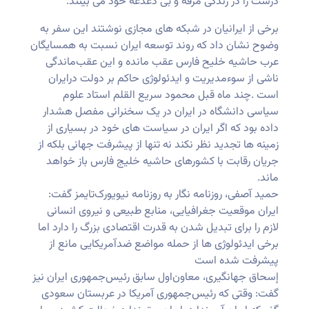
درست را در زندگی مرفه و بی دغدغه خود می بینند.
برخی از ایرانیان در شبکه های مجازی نوشتند این سفر به
وضوح نشان داد که روند توسعه ایران نسبت به همسایگان
عرب حاشیه خلیح فارس عقب مانده و این عقب‌ماندگی
ناشی از سوءمدیریت و ایدئولوژی حاکم بر دولت درایران
است .چند ماه قبل محمود سریع القلم استاد علوم
سیاسی دانشگاه در ایران در یک سخنرانی مفصل هشدار
داده بود که اگر ایران در سیاست های خود در بسیاری از
زمینه ها تجدید نظر نکند نه تنها از پیشرفت جهانی بلکه از
جریان رقابت با کشورهای حاشیه خلیج فارس باز خواهد
ماند.
حمید آصفی، روزنامه نگار به روزنامه نیویورک‌تایمز گفت:
ایران موقعیت جغرافیایی، منابع طبیعی و نیروی انسانی
لازم را برای تبدیل شدن به قدرت اقتصادی بزرگ را دارد اما
برخی ایدئولوژی ها از حمله مواضع ضدآمریکایی مانع از
پیشرفت شده است
إسحاق جهانگیری، معاون‌اول سابق رئیس‌جمهوری ایران نیز
گفت: وقتی که رئیس‌جمهوری آمریکا در عربستان سعودی