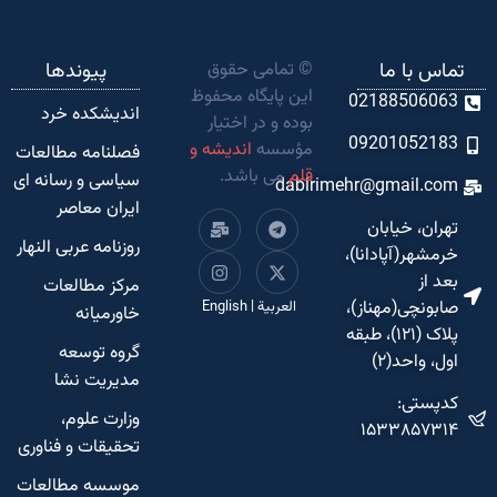
تماس با ما
© تمامی حقوق
پیوندها
این پایگاه محفوظ
02188506063
اندیشکده‌ خرد
بوده و در اختیار
09201052183
مؤسسه
اندیشه و
فصلنامه مطالعات
قلم
می باشد.
سیاسی و رسانه ای
dabirimehr@gmail.com
ایران معاصر
تهران، خیابان
روزنامه عربی النهار
خرمشهر(آپادانا)،
بعد از
مرکز مطالعات
صابونچی(مهناز)،
العربية
|
English
خاورمیانه
پلاک (۱۲۱)، طبقه
گروه توسعه
اول، واحد(۲)
مدیریت نشا
کدپستی:
وزارت علوم،
۱۵۳۳۸۵۷۳۱۴
تحقیقات و فناوری
موسسه مطالعات