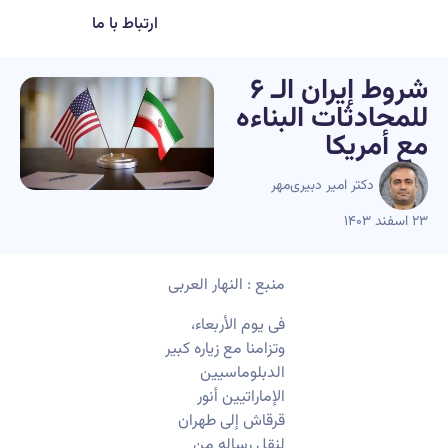
ارتباط با ما
شروط إیران الـ ۶
للمحادثات البناءه
مع أمریکا
دکتر امیر دبیری‌مهر
۲۳ اسفند ۱۴۰۳
منبع : النهار العربی
فی یوم الأربعاء،
وتزامنا مع زیاره کبیر
الدبلوماسیین
الإماراتیین أنور
قرقاش إلى طهران
لنقل رساله من