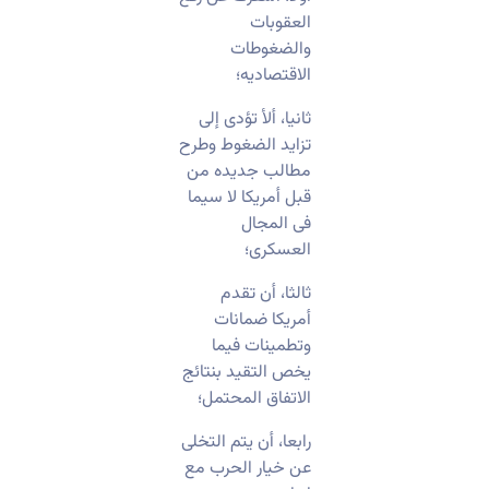
العقوبات
والضغوطات
الاقتصادیه؛
ثانیا، ألأ تؤدی إلى
تزاید الضغوط وطرح
مطالب جدیده من
قبل أمریکا لا سیما
فی المجال
العسکری؛
ثالثا، أن تقدم
أمریکا ضمانات
وتطمینات فیما
یخص التقید بنتائج
الاتفاق المحتمل؛
رابعا، أن یتم التخلی
عن خیار الحرب مع