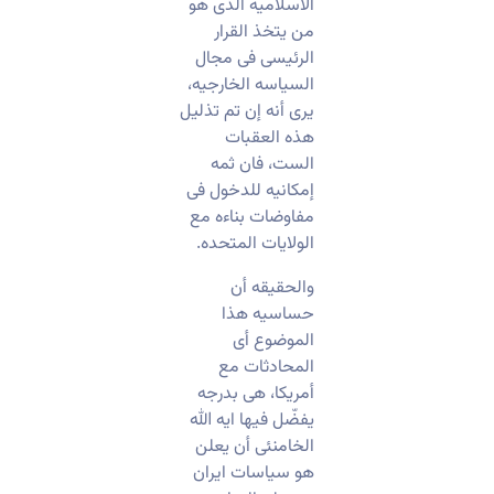
الاسلامیه الذی هو
من یتخذ القرار
الرئیسی فی مجال
السیاسه الخارجیه،
یرى أنه إن تم تذلیل
هذه العقبات
الست، فان ثمه
إمکانیه للدخول فی
مفاوضات بناءه مع
الولایات المتحده.
والحقیقه أن
حساسیه هذا
الموضوع أی
المحادثات مع
أمریکا، هی بدرجه
یفضّل فیها ایه الله
الخامنئی أن یعلن
هو سیاسات ایران