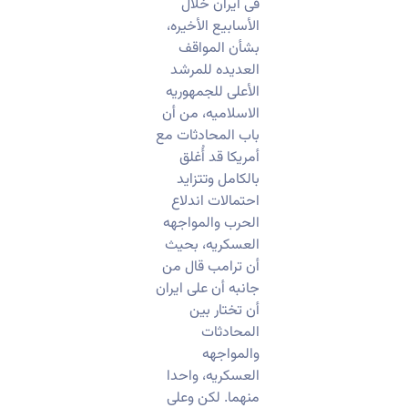
فی ایران خلال
الأسابیع الأخیره،
بشأن المواقف
العدیده للمرشد
الأعلى للجمهوریه
الاسلامیه، من أن
باب المحادثات مع
أمریکا قد أُغلق
بالکامل وتتزاید
احتمالات اندلاع
الحرب والمواجهه
العسکریه، بحیث
أن ترامب قال من
جانبه أن على ایران
أن تختار بین
المحادثات
والمواجهه
العسکریه، واحدا
منهما. لکن وعلى