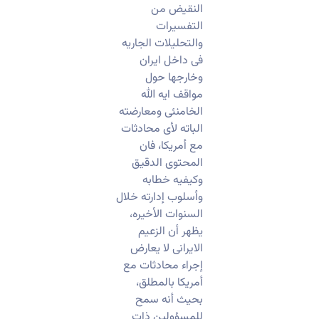
النقیض من
التفسیرات
والتحلیلات الجاریه
فی داخل ایران
وخارجها حول
مواقف ایه الله
الخامنئی ومعارضته
الباته لأی محادثات
مع أمریکا، فان
المحتوى الدقیق
وکیفیه خطابه
وأسلوب إدارته خلال
السنوات الأخیره،
یظهر أن الزعیم
الایرانی لا یعارض
إجراء محادثات مع
أمریکا بالمطلق،
بحیث أنه سمح
للمسؤولین ذات