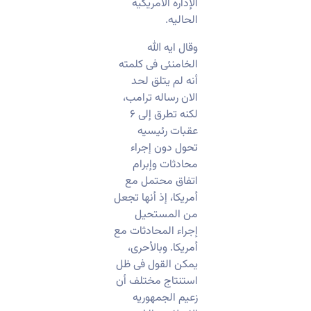
الإداره الأمریکیه
الحالیه.
وقال ایه الله
الخامنئی فی کلمته
أنه لم یتلق لحد
الان رساله ترامب،
لکنه تطرق إلى ۶
عقبات رئیسیه
تحول دون إجراء
محادثات وإبرام
اتفاق محتمل مع
أمریکا، إذ أنها تجعل
من المستحیل
إجراء المحادثات مع
أمریکا. وبالأحرى،
یمکن القول فی ظل
استنتاج مختلف أن
زعیم الجمهوریه