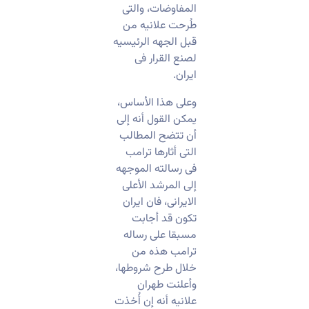
المفاوضات، والتی
طُرحت علانیه من
قبل الجهه الرئیسیه
لصنع القرار فی
ایران.
وعلى هذا الأساس،
یمکن القول أنه إلى
أن تتضح المطالب
التی أثارها ترامب
فی رسالته الموجهه
إلى المرشد الأعلى
الایرانی، فان ایران
تکون قد أجابت
مسبقا على رساله
ترامب هذه من
خلال طرح شروطها،
وأعلنت طهران
علانیه أنه إن أُخذت