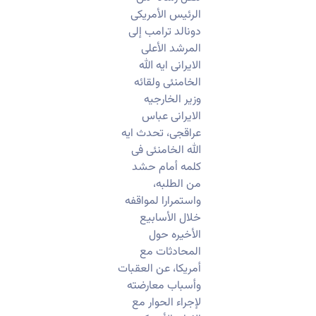
الرئیس الأمریکی
دونالد ترامب إلى
المرشد الأعلى
الایرانی ایه الله
الخامنئی ولقائه
وزیر الخارجیه
الایرانی عباس
عراقجی، تحدث ایه
الله الخامنئی فی
کلمه أمام حشد
من الطلبه،
واستمرارا لمواقفه
خلال الأسابیع
الأخیره حول
المحادثات مع
أمریکا، عن العقبات
وأسباب معارضته
لإجراء الحوار مع