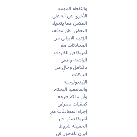
‏والنقطه المهمه
الأخرى هی أنه على
العکس مما یتخیله
البعض، فان موقف
الزعیم الایرانی من
المحادثات مع
أمریکا فی الظروف
الراهنه، واقعی
بالکامل وخالٍ من
الدلالات
الإیدیولوجیه
والعاطفیه البحته،
وأن ما تم طرحه
کعقبات تعترض
إجراء المحادثات مع
أمریکا یمثل فی
الحقیقه شروط
ایران للدخول فی