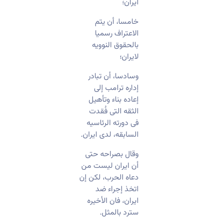
ایران؛
خامسا، أن یتم
الاعتراف رسمیا
بالحقوق النوویه
لایران؛
وسادسا، أن تبادر
إداره ترامب إلى
إعاده بناء وتأهیل
الثقه التی فُقدت
فی دورته الرئاسیه
السابقه، لدى ایران.
وقال بصراحه حتى
أن ایران لیست من
دعاه الحرب، لکن إن
اتخذ إجراء ضد
ایران، فان الأخیره
سترد بالمثل.