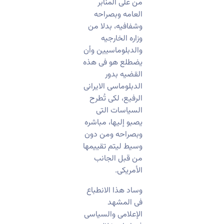
من على المنابر
العامه وبصراحه
وشفافیه، بدلا من
وزاره الخارجیه
والدبلوماسیین وأن
یضطلع هو فی هذه
القضیه بدور
الدبلوماسی الایرانی
الرفیع، لکی تُطرح
السیاسات التی
یصبو إلیها، مباشره
وبصراحه ومن دون
وسیط لیتم تقییمها
من قبل الجانب
الأمریکی.
وساد هذا الانطباع
فی المشهد
الإعلامی والسیاسی