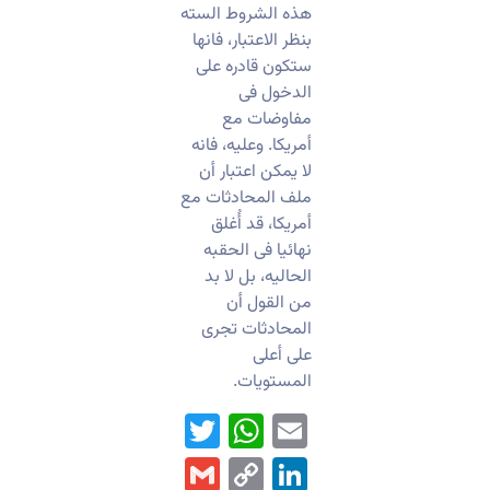
هذه الشروط السته
بنظر الاعتبار، فانها
ستکون قادره على
الدخول فی
مفاوضات مع
أمریکا. وعلیه، فانه
لا یمکن اعتبار أن
ملف المحادثات مع
أمریکا، قد أُغلق
نهائیا فی الحقبه
الحالیه، بل لا بد
من القول أن
المحادثات تجری
على أعلى
المستویات.
WhatsApp
Twitter
Email
Gmail
LinkedIn
Copy