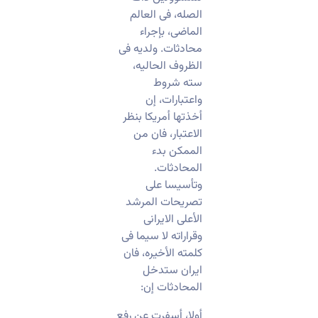
الصله، فی العالم
الماضی، بإجراء
محادثات. ولدیه فی
الظروف الحالیه،
سته شروط
واعتبارات، إن
أخذتها أمریکا بنظر
الاعتبار، فان من
الممکن بدء
المحادثات.
وتأسیسا على
تصریحات المرشد
الأعلى الایرانی
وقراراته لا سیما فی
کلمته الأخیره، فان
ایران ستدخل
المحادثات إن:
‏أولا، أسفرت عن رفع