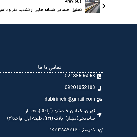
Previous
تحلیل اجتماعی :نشانه هایی از تشدید فقر و ناامید
تماس با ما
02188506063
09201052183
dabirimehr@gmail.com
تهران، خیابان خرمشهر(آپادانا)، بعد از
صابونچی(مهناز)، پلاک (۱۲۱)، طبقه اول، واحد(۲)
کدپستی: ۱۵۳۳۸۵۷۳۱۴