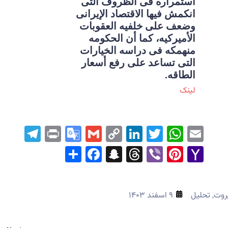
استمراره فی الظروف التی
انکمش فیها الاقتصاد الإیرانی
وضعف على خلفیه العقوبات
الأمیرکیه، کما أن الحکومه
منهمکه فی دراسه الخیارات
التی تساعد على رفع أسعار
الطاقه.
لینک
ram
Print
Google
Gmail
LinkedIn
Copy
WhatsApp
Twitter
Email
Translate
Link
Facebook
Share
Snapchat
Threads
Pinterest
Viber
Yahoo
Mail
روت
,
تحلیل
۹ اسفند ۱۴۰۳