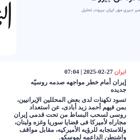
میر دبیری مهر
,
ایران
,
بیروت
,
تحلیل
ایران
27-02-2025 | 07:04
إیران أمام خطر مواجهه صدمه روسیّه
جدیده
تسود تکهنات لدى بعض المحللین الإیرانیین،
بمن فیهم أحمد زید أبادی، عن استعداد
روسی لسحب البساط من تحت قدمی إیران
مجاراه لأمیرکا فی قضایا سوریا وغزه ولبنان،
وللاستجابه للرؤیه الأمیرکیه، مقابل مواقف
واشنطن الداعمه لموسکو.