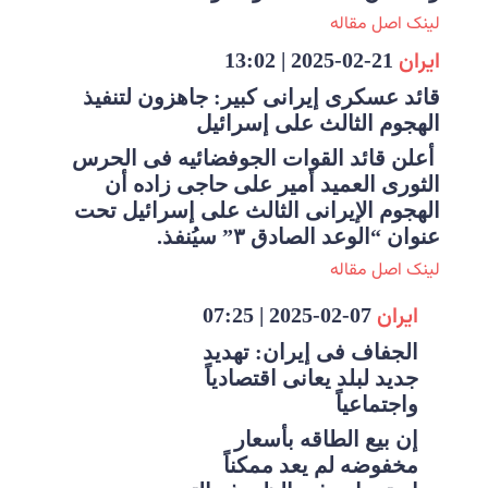
لینک اصل مقاله
ایران
21-02-2025 | 13:02
قائد عسکری إیرانی کبیر: جاهزون لتنفیذ
الهجوم الثالث على إسرائیل
أعلن قائد القوات الجوفضائیه فی الحرس
الثوری العمید أمیر علی حاجی زاده أن
الهجوم الإیرانی الثالث على إسرائیل تحت
عنوان “الوعد الصادق ۳” سیُنفذ.
لینک اصل مقاله
ایران
07-02-2025 | 07:25
الجفاف فی إیران: تهدید
جدید لبلد یعانی اقتصادیاً
واجتماعیاً
إن بیع الطاقه بأسعار
مخفوضه لم یعد ممکناً