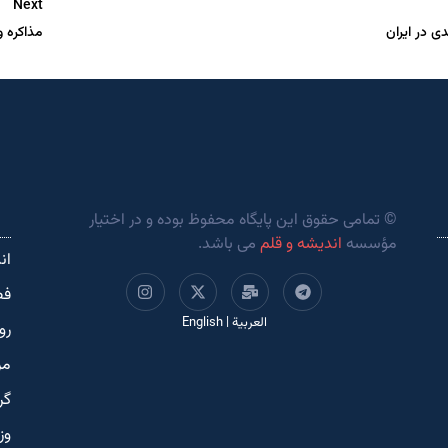
Next
ی در ایران
مذاکره و
© تمامی حقوق این پایگاه محفوظ بوده و در اختیار
مؤسسه
اندیشه و قلم
می باشد.
ان
فص
العربية
|
English
رو
مر
گر
وز