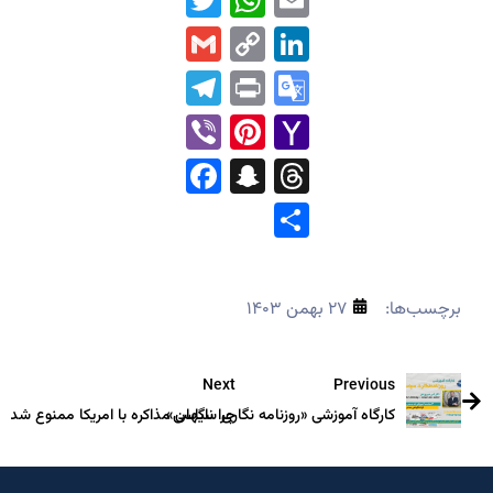
WhatsApp
Twitter
Email
Gmail
LinkedIn
Copy
Link
Telegram
Print
Google
Translate
Pinterest
Viber
Yahoo
Mail
Facebook
Snapchat
Threads
Share
برچسب‌ها:
۲۷ بهمن ۱۴۰۳
Next
Previous
کارگاه آموزشی «روزنامه نگاری سیاسی»
چرا ناگهان مذاکره با امریکا ممنوع شد؟