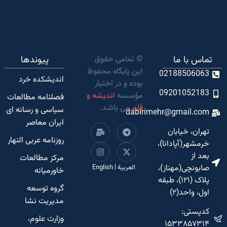
تماس با ما
© تمامی حقوق
پیوندها
این پایگاه محفوظ
02188506063
اندیشکده‌ خرد
بوده و در اختیار
09201052183
مؤسسه
اندیشه و
فصلنامه مطالعات
قلم
می باشد.
سیاسی و رسانه ای
dabirimehr@gmail.com
ایران معاصر
تهران، خیابان
روزنامه عربی النهار
خرمشهر(آپادانا)،
بعد از
مرکز مطالعات
صابونچی(مهناز)،
العربية
|
English
خاورمیانه
پلاک (۱۲۱)، طبقه
گروه توسعه
اول، واحد(۲)
مدیریت نشا
کدپستی:
وزارت علوم،
۱۵۳۳۸۵۷۳۱۴