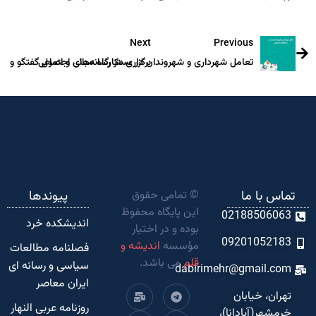
Next
Previous
تعامل شهرداری و شهروندان در بستر رسانه‌های اجتماعی
برگزاری «کارگاه مبانی و اصول گفتگو و مذا
تماس با ما
© تمامی حقوق
پیوندها
این پایگاه محفوظ
02188506063
اندیشکده‌ خرد
بوده و در اختیار
09201052183
مؤسسه
اندیشه و
فصلنامه مطالعات
قلم
می باشد.
سیاسی و رسانه ای
dabirimehr@gmail.com
ایران معاصر
تهران، خیابان
روزنامه عربی النهار
خرمشهر(آپادانا)،