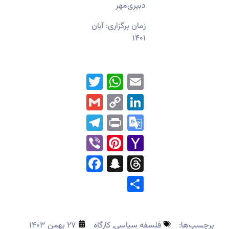
دبیری‌مهر
زمان برگزاری: آبان
۱۴۰۱
WhatsApp
Twitter
Email
Gmail
LinkedIn
Copy
Link
Telegram
Print
Google
Translate
Pinterest
Viber
Yahoo
Mail
Facebook
Snapchat
Threads
Share
برچسب‌ها:
فلسفه سیاسی
,
کارگاه
۲۷ بهمن ۱۴۰۳